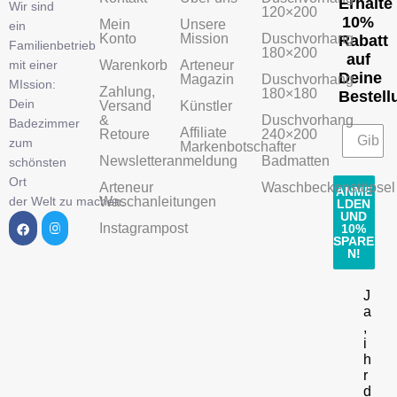
Erhalte
Wir sind
120×200
10%
Mein
Unsere
ein
Konto
Mission
Duschvorhang
Rabatt
Familienbetrieb
180×200
auf
mit einer
Warenkorb
Arteneur
Deine
Magazin
Duschvorhang
MIssion:
Zahlung,
180×180
Bestell
Dein
Versand
Künstler
&
Duschvorhang
Badezimmer
Affiliate
Retoure
240×200
zum
Markenbotschafter
Newsletteranmeldung
Badmatten
schönsten
Ort
Arteneur
Waschbeckenstöpsel
ANME
der Welt zu machen.
Waschanleitungen
LDEN
UND
Instagrampost
10%
SPARE
N!
J
a
,
i
h
r
d