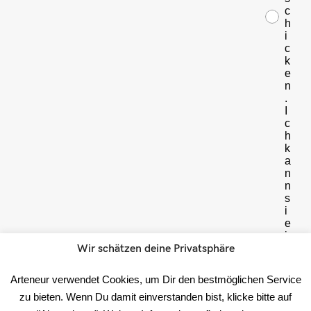
c
h
i
c
k
e
n
.
I
c
h
k
a
n
n
s
i
e
j
Wir schätzen deine Privatsphäre
e
d
e
Arteneur verwendet Cookies, um Dir den bestmöglichen Service
r
zu bieten. Wenn Du damit einverstanden bist, klicke bitte auf
z
e