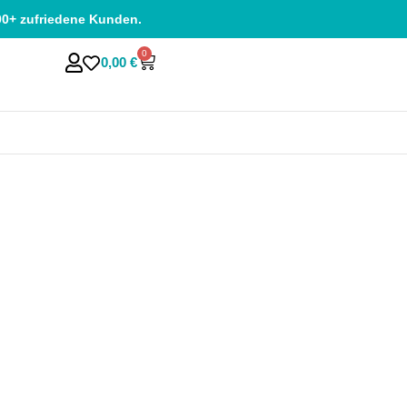
00+ zufriedene Kunden.
0
0,00
€