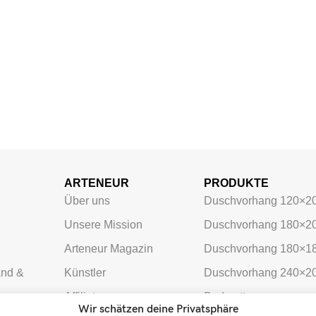
ARTENEUR
PRODUKTE
Über uns
Duschvorhang 120×2
Unsere Mission
Duschvorhang 180×2
Arteneur Magazin
Duschvorhang 180×1
and &
Künstler
Duschvorhang 240×2
Affiliate
Badmatten
Wir schätzen deine Privatsphäre
meldung
Markenbotschafter