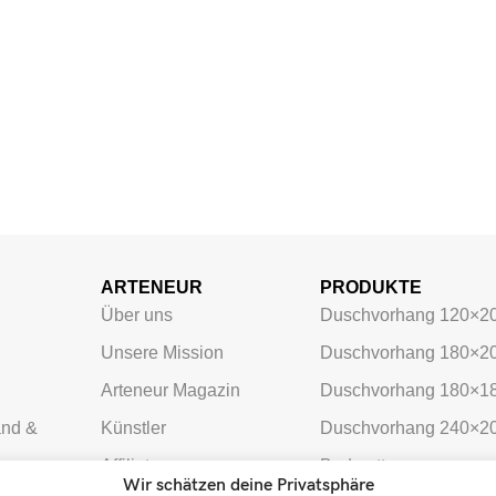
ARTENEUR
PRODUKTE
Über uns
Duschvorhang 120×2
Unsere Mission
Duschvorhang 180×2
Arteneur Magazin
Duschvorhang 180×1
and &
Künstler
Duschvorhang 240×2
Affiliate
Badmatten
Wir schätzen deine Privatsphäre
meldung
Markenbotschafter