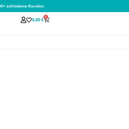
00+ zufriedene Kunden.
0
0,00
€