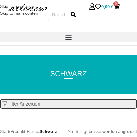
0
0,00
€
Skip to navigation
Skip to main content
SCHWARZ
Filter Anzeigen
Start
/
Produkt Farbe
/
Schwarz
Alle 5 Ergebnisse werden angezeigt