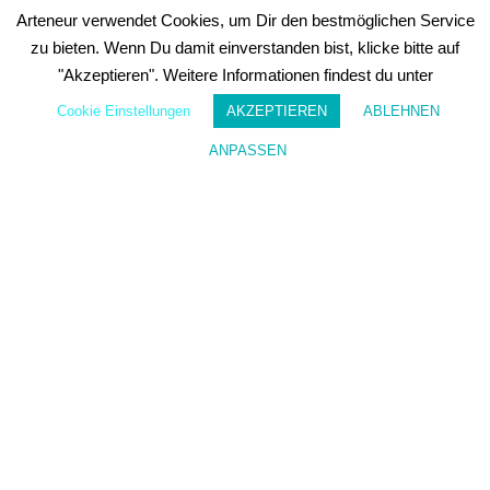
z
Arteneur verwendet Cookies, um Dir den bestmöglichen Service
e
zu bieten. Wenn Du damit einverstanden bist, klicke bitte auf
it
a
"Akzeptieren". Weitere Informationen findest du unter
b
Cookie Einstellungen
AKZEPTIEREN
ABLEHNEN
b
e
ANPASSEN
s
Wunschzettel
Mein Konto
t
e
ll
e
n
.
W
e
it
e
r
e
I
n
f
o
r