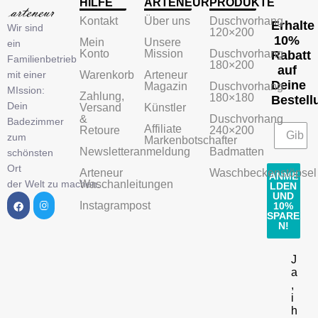
HILFE
ARTENEUR
PRODUKTE
Kontakt
Über uns
Duschvorhang
Erhalte
Wir sind
120×200
10%
Mein
Unsere
ein
Konto
Mission
Duschvorhang
Rabatt
Familienbetrieb
180×200
auf
mit einer
Warenkorb
Arteneur
Deine
Magazin
Duschvorhang
MIssion:
Zahlung,
180×180
Bestell
Dein
Versand
Künstler
&
Duschvorhang
Badezimmer
Affiliate
Retoure
240×200
zum
Markenbotschafter
Newsletteranmeldung
Badmatten
schönsten
Ort
Arteneur
Waschbeckenstöpsel
ANME
der Welt zu machen.
Waschanleitungen
LDEN
UND
Instagrampost
10%
SPARE
N!
J
a
,
i
h