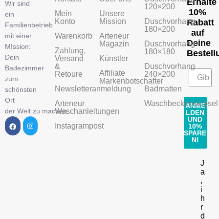
Erhalte
Wir sind
120×200
10%
Mein
Unsere
ein
Konto
Mission
Duschvorhang
Rabatt
Familienbetrieb
180×200
auf
mit einer
Warenkorb
Arteneur
Deine
Magazin
Duschvorhang
MIssion:
Zahlung,
180×180
Bestell
Dein
Versand
Künstler
&
Duschvorhang
Badezimmer
Affiliate
Retoure
240×200
zum
Markenbotschafter
Newsletteranmeldung
Badmatten
schönsten
Ort
Arteneur
Waschbeckenstöpsel
ANME
der Welt zu machen.
Waschanleitungen
LDEN
UND
Instagrampost
10%
SPARE
N!
J
a
,
i
h
r
d