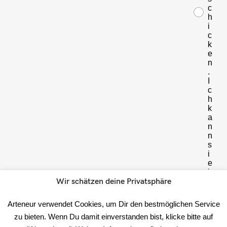
c
h
i
c
k
e
n
.
I
c
h
k
a
n
n
s
i
e
j
Wir schätzen deine Privatsphäre
e
d
e
Arteneur verwendet Cookies, um Dir den bestmöglichen Service
r
zu bieten. Wenn Du damit einverstanden bist, klicke bitte auf
z
e