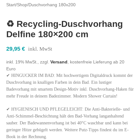
Start
/
Shop
/
Duschvorhang 180x200
♻️ Recycling-Duschvorhang
Delfine 180×200 cm
29,95
€
inkl. MwSt
inkl. 19% MwSt., zzgl.
Versand
, kostenfreie Lieferung ab 20
Euro
✔ HINGUCKER IM BAD: Mit hochwertigem Digitaldruck kommt der
Duschvorhang in knalligen Farben in dein Bad. Ein lustiger
Badevorhang mit smartem Design-Motiv inkl. Duschvorhang-Haken für
mehr Freude in deinem Badezimmer. Modern Shower Curtain!
✔ HYGIENISCH UND PFLEGELEICHT: Die Anti-Bakterielle- und
Anti-Schimmel-Beschichtung hält den Bad-Vorhang langanhaltend
sauber. Der Badewannenvorhang ist bei 40°C waschbar und kann bei
geringer Hitze gebügelt werden. Weitere Putz-Tipps findest du im E-
Book in der Rechnung.