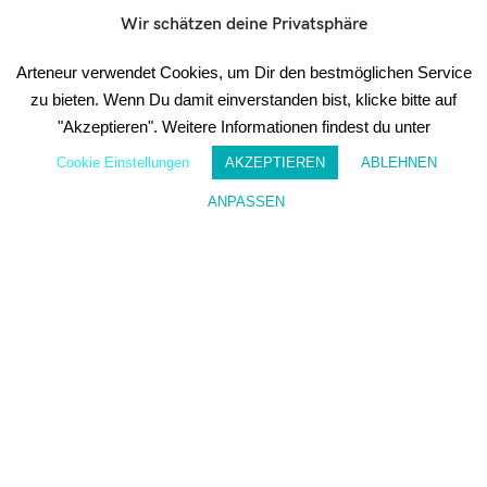
Wir schätzen deine Privatsphäre
☝️
WICHTIG:
Im
Arteneur verwendet Cookies, um Dir den bestmöglichen Service
Anschluss
zu bieten. Wenn Du damit einverstanden bist, klicke bitte auf
erhältst
du
"Akzeptieren". Weitere Informationen findest du unter
eine E-
Mail
Cookie Einstellungen
AKZEPTIEREN
ABLEHNEN
mit
einem
ANPASSEN
Link
Wunschzettel
Mein Konto
um
deine
Anmeldun
zum
Newslette
zu
bestätigen
Impressum
Datenschutzerklärung
Cookie Einstellungen
Disclaimer
AGBs
Widerrufsrecht
Bestellung widerrufen