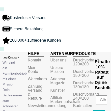
Kostenloser Versand
Sichere Bezahlung
200.000+ zufriedene Kunden
HILFE
ARTENEUR
PRODUKTE
Kontakt
Über uns
Duschvorhang
Erhalte
Wir sind
120×200
10%
Mein
Unsere
ein
Konto
Mission
Duschvorhang
Rabatt
Familienbetrieb
180×200
auf
mit einer
Warenkorb
Arteneur
Deine
Magazin
Duschvorhang
MIssion:
Zahlung,
180×180
Bestell
Dein
Versand
Künstler
&
Duschvorhang
Badezimmer
Affiliate
Retoure
240×200
zum
Markenbotschafter
Newsletteranmeldung
Badmatten
schönsten