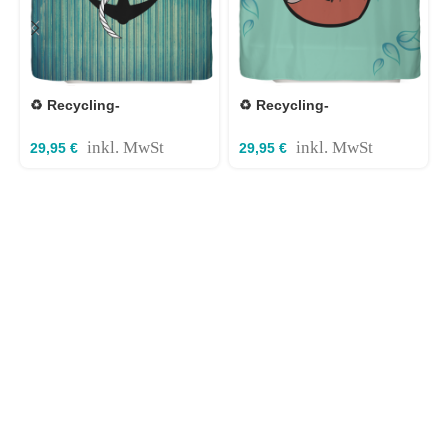
♻️ Recycling-
♻️ Recycling-
Duschvorhang Anker
Duschvorhang Faultier
180×200 cm
180x200cm
inkl. MwSt
inkl. MwSt
29,95
€
29,95
€