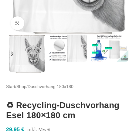
Click to enlarge
Start
/
Shop
/
Duschvorhang 180x180
♻️ Recycling-Duschvorhang
Esel 180×180 cm
29,95
€
inkl. MwSt