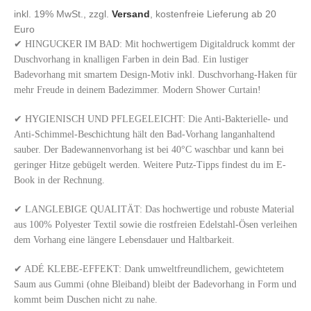
inkl. 19% MwSt., zzgl.
Versand
, kostenfreie Lieferung ab 20
Euro
✔ HINGUCKER IM BAD: Mit hochwertigem Digitaldruck kommt der
Duschvorhang in knalligen Farben in dein Bad. Ein lustiger
Badevorhang mit smartem Design-Motiv inkl. Duschvorhang-Haken für
mehr Freude in deinem Badezimmer. Modern Shower Curtain!
✔ HYGIENISCH UND PFLEGELEICHT: Die Anti-Bakterielle- und
Anti-Schimmel-Beschichtung hält den Bad-Vorhang langanhaltend
sauber. Der Badewannenvorhang ist bei 40°C waschbar und kann bei
geringer Hitze gebügelt werden. Weitere Putz-Tipps findest du im E-
Book in der Rechnung.
✔ LANGLEBIGE QUALITÄT: Das hochwertige und robuste Material
aus 100% Polyester Textil sowie die rostfreien Edelstahl-Ösen verleihen
dem Vorhang eine längere Lebensdauer und Haltbarkeit.
✔ ADÉ KLEBE-EFFEKT: Dank umweltfreundlichem, gewichtetem
Saum aus Gummi (ohne Bleiband) bleibt der Badevorhang in Form und
kommt beim Duschen nicht zu nahe.