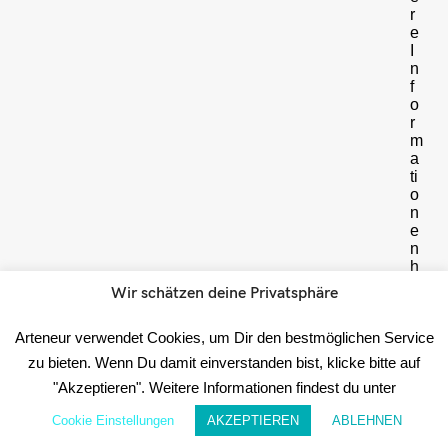
r
e
I
n
f
o
r
m
a
ti
o
n
e
n
h
i
Wir schätzen deine Privatsphäre
e
r
Arteneur verwendet Cookies, um Dir den bestmöglichen Service
Date
zu bieten. Wenn Du damit einverstanden bist, klicke bitte auf
☝️
"Akzeptieren". Weitere Informationen findest du unter
WICHTIG:
Cookie Einstellungen
AKZEPTIEREN
ABLEHNEN
Im
Anschluss