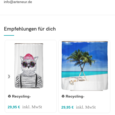
info@arteneur.de
Empfehlungen für dich
♻️ Recycling-
♻️ Recycling-
Duschvorhang Hipster
Duschvorhang Strand
Katze Berlin 120×200 cm
180x180cm
inkl. MwSt
inkl. MwSt
29,95
€
29,95
€