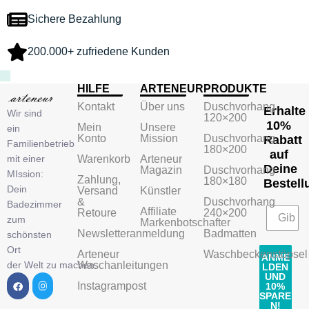
Sichere Bezahlung
200.000+ zufriedene Kunden
HILFE
ARTENEUR
PRODUKTE
Kontakt
Über uns
Duschvorhang
Erhalte
Wir sind
120×200
10%
Mein
Unsere
ein
Konto
Mission
Duschvorhang
Rabatt
Familienbetrieb
180×200
auf
mit einer
Warenkorb
Arteneur
Deine
Magazin
Duschvorhang
MIssion:
Zahlung,
180×180
Bestell
Dein
Versand
Künstler
&
Duschvorhang
Badezimmer
Affiliate
Retoure
240×200
zum
Markenbotschafter
Newsletteranmeldung
Badmatten
schönsten
Ort
Arteneur
Waschbeckenstöpsel
ANME
der Welt zu machen.
Waschanleitungen
LDEN
UND
Instagrampost
10%
SPARE
N!