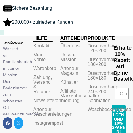
Sichere Bezahlung
200.000+ zufriedene Kunden
HILFE
ARTENEUR
PRODUKTE
Kontakt
Über uns
Duschvorhang
Erhalte
Wir sind
120×200
10%
Mein
Unsere
ein
Konto
Mission
Duschvorhang
Rabatt
Familienbetrieb
180×200
auf
mit einer
Warenkorb
Arteneur
Deine
Magazin
Duschvorhang
MIssion:
Zahlung,
180×180
Bestell
Dein
Versand
Künstler
&
Duschvorhang
Badezimmer
Affiliate
Retoure
240×200
zum
Markenbotschafter
Newsletteranmeldung
Badmatten
schönsten
Ort
Arteneur
Waschbeckenstöpsel
ANME
der Welt zu machen.
Waschanleitungen
LDEN
UND
Instagrampost
10%
SPARE
N!