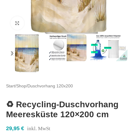
Click to enlarge
Start
/
Shop
/
Duschvorhang 120x200
♻️ Recycling-Duschvorhang
Meeresküste 120×200 cm
29,95
€
inkl. MwSt