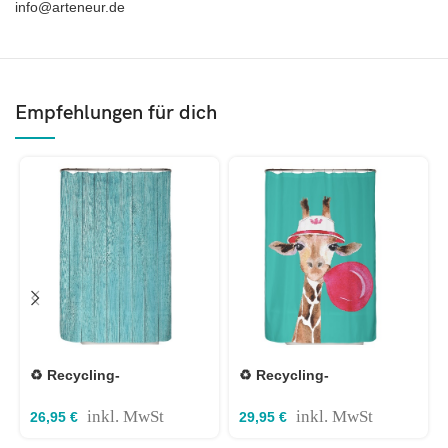
info@arteneur.de
Empfehlungen für dich
♻️ Recycling-
♻️ Recycling-
Duschvorhang Holz
Duschvorhang Giraffe
Türkis 120×200 cm
120×200 cm
inkl. MwSt
inkl. MwSt
26,95
€
29,95
€