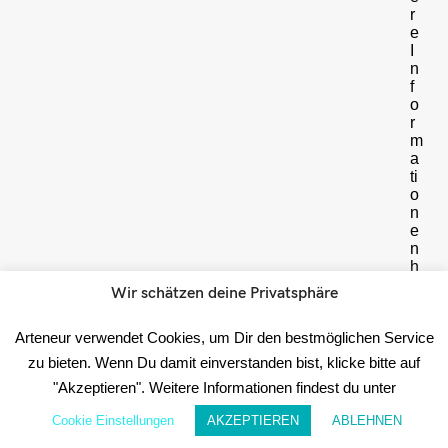
r
e
I
n
f
o
r
m
a
ti
o
n
e
n
h
i
Wir schätzen deine Privatsphäre
e
r
Arteneur verwendet Cookies, um Dir den bestmöglichen Service
Date
zu bieten. Wenn Du damit einverstanden bist, klicke bitte auf
☝️
"Akzeptieren". Weitere Informationen findest du unter
WICHTIG:
Cookie Einstellungen
AKZEPTIEREN
ABLEHNEN
Im
Anschluss