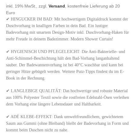
inkl. 19% MwSt., zzgl.
Versand
, kostenfreie Lieferung ab 20
Euro
✔ HINGUCKER IM BAD: Mit hochwertigem Digitaldruck kommt der
Duschvorhang in knalligen Farben in dein Bad. Ein lustiger
Badevorhang mit smartem Design-Motiv inkl. Duschvorhang-Haken für
mehr Freude in deinem Badezimmer. Modern Shower Curtain!
✔ HYGIENISCH UND PFLEGELEICHT: Die Anti-Bakterielle- und
Anti-Schimmel-Beschichtung hält den Bad-Vorhang langanhaltend
sauber. Der Badewannenvorhang ist bei 40°C waschbar und kann bei
geringer Hitze gebügelt werden. Weitere Putz-Tipps findest du im E-
Book in der Rechnung.
✔ LANGLEBIGE QUALITÄT: Das hochwertige und robuste Material
aus 100% Polyester Textil sowie die rostfreien Edelstahl-Ösen verleihen
dem Vorhang eine längere Lebensdauer und Haltbarkeit.
✔ ADÉ KLEBE-EFFEKT: Dank umweltfreundlichem, gewichtetem
Saum aus Gummi (ohne Bleiband) bleibt der Badevorhang in Form und
kommt beim Duschen nicht zu nahe.