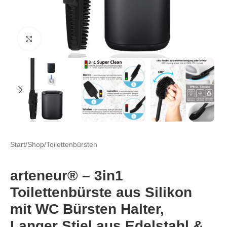
Click to enlarge
Start
/
Shop
/
Toilettenbürsten
arteneur® – 3in1
Toilettenbürste aus Silikon
mit WC Bürsten Halter,
Langer Stiel aus Edelstahl &