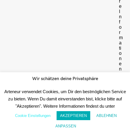
r
e
I
n
f
o
r
m
a
ti
o
n
e
n
h
Wir schätzen deine Privatsphäre
i
e
r
Arteneur verwendet Cookies, um Dir den bestmöglichen Service
Date
zu bieten. Wenn Du damit einverstanden bist, klicke bitte auf
"Akzeptieren". Weitere Informationen findest du unter
☝️
WICHTIG:
Cookie Einstellungen
AKZEPTIEREN
ABLEHNEN
Im
Anschluss
ANPASSEN
erhältst
Wunschzettel
Mein Konto