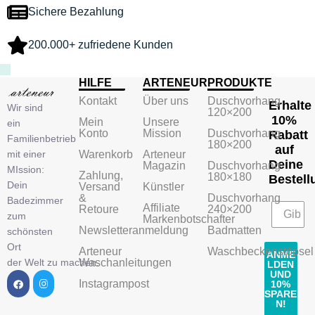
Sichere Bezahlung
200.000+ zufriedene Kunden
HILFE
ARTENEUR
PRODUKTE
Kontakt
Über uns
Duschvorhang
Erhalte
Wir sind
120×200
10%
Mein
Unsere
ein
Konto
Mission
Duschvorhang
Rabatt
Familienbetrieb
180×200
auf
mit einer
Warenkorb
Arteneur
Deine
Magazin
Duschvorhang
MIssion:
Zahlung,
180×180
Bestell
Dein
Versand
Künstler
&
Duschvorhang
Badezimmer
Affiliate
Retoure
240×200
zum
Markenbotschafter
Newsletteranmeldung
Badmatten
schönsten
Ort
Arteneur
Waschbeckenstöpsel
ANME
der Welt zu machen.
Waschanleitungen
LDEN
UND
Instagrampost
10%
SPARE
N!