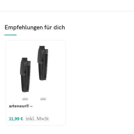
Empfehlungen für dich
arteneur® –
Ersatzbürstenköpfe für
3in1 Toilettenbürste aus
inkl. MwSt
11,99
€
Silikon 2er Pack