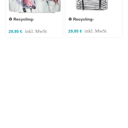
♻️ Recycling-
♻️ Recycling-
Duschvorhang Hipster
Duschvorhang Loving
Katze Berlin 120×200 cm
Flamingos 180×200 cm
inkl. MwSt
inkl. MwSt
29,95
€
29,95
€