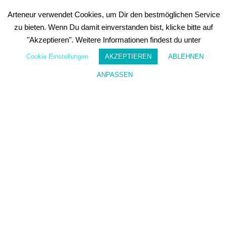
a
ti
Arteneur verwendet Cookies, um Dir den bestmöglichen Service
o
zu bieten. Wenn Du damit einverstanden bist, klicke bitte auf
n
e
"Akzeptieren". Weitere Informationen findest du unter
n
h
Cookie Einstellungen
AKZEPTIEREN
ABLEHNEN
i
e
ANPASSEN
Wunschzettel
Mein Konto
r
Date
☝️
WICHTIG:
Im
Anschluss
erhältst
du
eine E-
Mail
mit
einem
Link
um
deine
Anmeldun