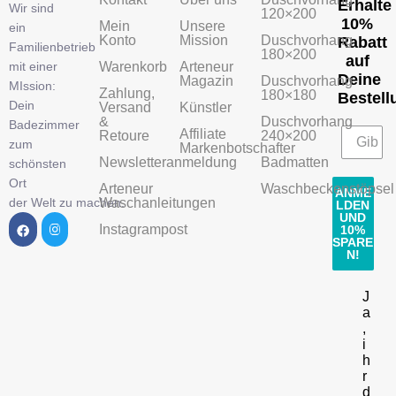
Erhalte
Wir sind
120×200
10%
Mein
Unsere
ein
Konto
Mission
Duschvorhang
Rabatt
Familienbetrieb
180×200
auf
mit einer
Warenkorb
Arteneur
Deine
Magazin
Duschvorhang
MIssion:
Zahlung,
180×180
Bestell
Dein
Versand
Künstler
&
Duschvorhang
Badezimmer
Affiliate
Retoure
240×200
zum
Markenbotschafter
Newsletteranmeldung
Badmatten
schönsten
Ort
Arteneur
Waschbeckenstöpsel
ANME
der Welt zu machen.
Waschanleitungen
LDEN
UND
Instagrampost
10%
SPARE
N!
J
a
,
i
h
r
d