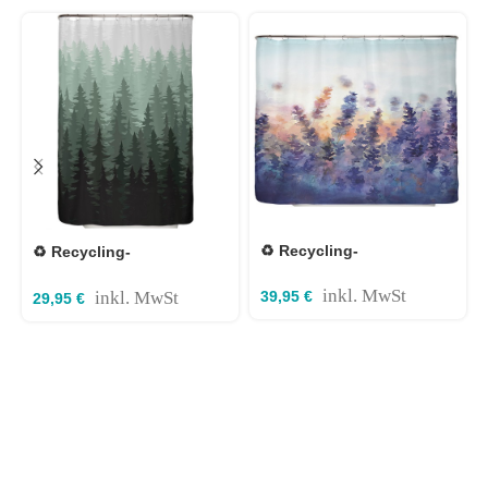
♻️ Recycling-
♻️ Recycling-
Duschvorhang Lavendel
Duschvorhang Tannen
240×200 cm
Wald 120×180 cm
inkl. MwSt
inkl. MwSt
39,95
€
29,95
€