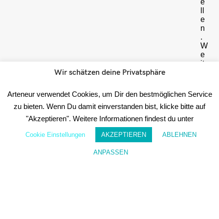
e
ll
e
n
.
W
e
it
Wir schätzen deine Privatsphäre
e
r
e
Arteneur verwendet Cookies, um Dir den bestmöglichen Service
I
zu bieten. Wenn Du damit einverstanden bist, klicke bitte auf
n
f
"Akzeptieren". Weitere Informationen findest du unter
o
r
Cookie Einstellungen
AKZEPTIEREN
ABLEHNEN
m
a
ANPASSEN
Wunschzettel
Mein Konto
ti
o
n
e
n
h
i