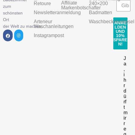
Affiliate
Retoure
240×200
zum
Markenbotschafter
Newsletteranmeldung
Badmatten
schönsten
Ort
Arteneur
Waschbeckenstöpsel
ANME
der Welt zu machen.
Waschanleitungen
LDEN
UND
Instagrampost
10%
SPARE
N!
J
a
,
i
h
r
d
ü
rf
t
m
ir
r
e
g