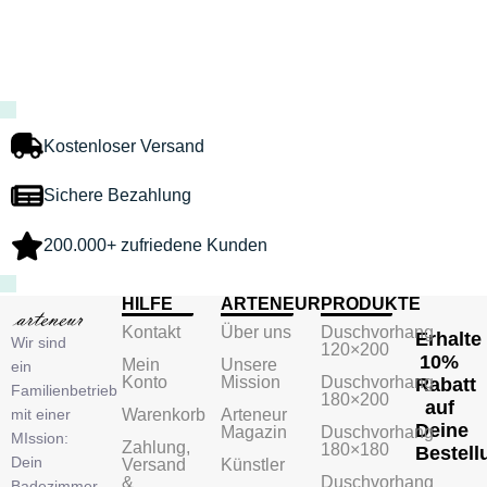
Kostenloser Versand
Sichere Bezahlung
200.000+ zufriedene Kunden
HILFE
ARTENEUR
PRODUKTE
Kontakt
Über uns
Duschvorhang
Erhalte
Wir sind
120×200
10%
Mein
Unsere
ein
Konto
Mission
Duschvorhang
Rabatt
Familienbetrieb
180×200
auf
mit einer
Warenkorb
Arteneur
Deine
Magazin
Duschvorhang
MIssion:
Zahlung,
180×180
Bestell
Dein
Versand
Künstler
&
Duschvorhang
Badezimmer