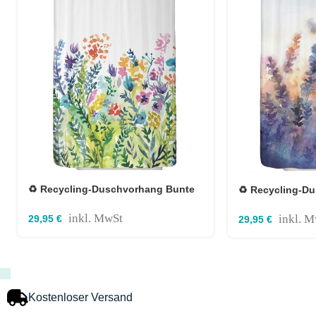
♻️ Recycling-Duschvorhang Bunte
♻️ Recycling-D
Blumen 120×180 cm
Lavendel 120×1
inkl. MwSt
inkl. 
29,95
€
29,95
€
Kostenloser Versand