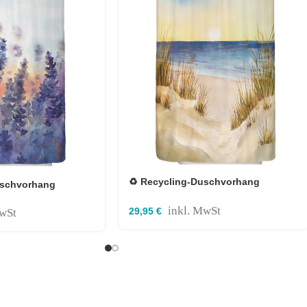
♻️ Recycling-Duschvorhang
uschvorhang
Meeresküste 120×180 cm
80 cm
inkl. MwSt
29,95
€
MwSt