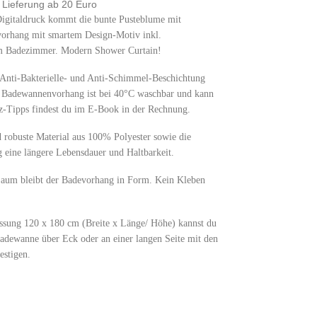
e Lieferung ab 20 Euro
taldruck kommt die bunte Pusteblume mit
evorhang mit smartem Design-Motiv inkl.
m Badezimmer. Modern Shower Curtain!
Bakterielle- und Anti-Schimmel-Beschichtung
r Badewannenvorhang ist bei 40°C waschbar und kann
tz-Tipps findest du im E-Book in der Rechnung.
buste Material aus 100% Polyester sowie die
g eine längere Lebensdauer und Haltbarkeit.
 bleibt der Badevorhang in Form. Kein Kleben
g 120 x 180 cm (Breite x Länge/ Höhe) kannst du
adewanne über Eck oder an einer langen Seite mit den
estigen.