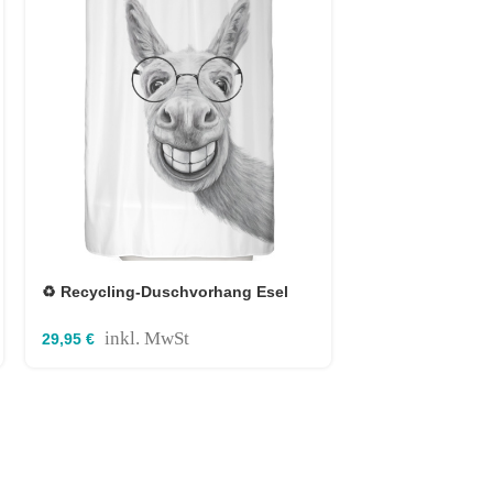
♻️ Recycling-Duschvorhang Esel
♻️ Recycling-D
120×180 cm
Hängende Blätt
inkl. MwSt
inkl. M
29,95
€
29,95
€