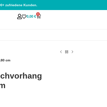
00+ zufriedene Kunden.
0
0,00
€
180 cm
schvorhang
cm