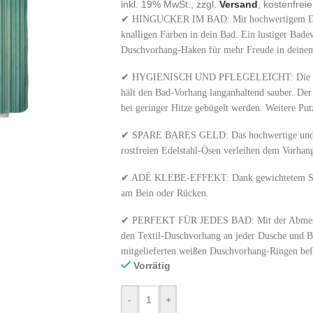
inkl. 19% MwSt., zzgl.
Versand
, kostenfrei
✔ HINGUCKER IM BAD: Mit hochwertigem Digi
knalligen Farben in dein Bad. Ein lustiger Bad
Duschvorhang-Haken für mehr Freude in deine
✔ HYGIENISCH UND PFLEGELEICHT: Die Anti-
hält den Bad-Vorhang langanhaltend sauber. De
bei geringer Hitze gebügelt werden. Weitere Pu
✔ SPARE BARES GELD: Das hochwertige und ro
rostfreien Edelstahl-Ösen verleihen dem Vorhan
✔ ADÉ KLEBE-EFFEKT: Dank gewichtetem Saum
am Bein oder Rücken.
✔ PERFEKT FÜR JEDES BAD: Mit der Abmessun
den Textil-Duschvorhang an jeder Dusche und B
mitgelieferten weißen Duschvorhang-Ringen bef
Vorrätig
-
+