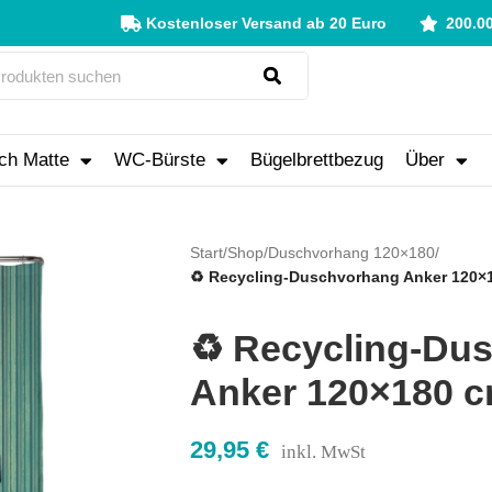
Kostenloser Versand ab 20 Euro
200.0
ch Matte
WC-Bürste
Bügelbrettbezug
Über
Start
/
Shop
/
Duschvorhang 120×180
/
♻️ Recycling-Duschvorhang Anker 120×
♻️ Recycling-Du
Anker 120×180 
29,95
€
inkl. MwSt