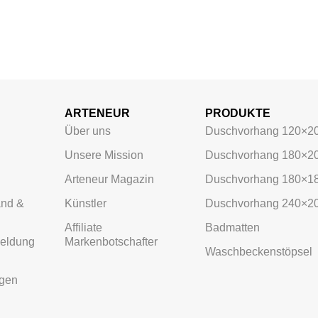
ARTENEUR
PRODUKTE
Über uns
Duschvorhang 120×2
Unsere Mission
Duschvorhang 180×2
Arteneur Magazin
Duschvorhang 180×1
and &
Künstler
Duschvorhang 240×2
Affiliate
Badmatten
meldung
Markenbotschafter
Waschbeckenstöpsel
ngen