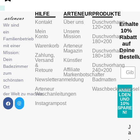
HILFE
ARTENEUR
PRODUKTE
Kontakt
Über uns
Duschvorhang
Erhalte
Wir sind
120×200
10%
Mein
Unsere
ein
Konto
Mission
Duschvorhang
Rabatt
Familienbetrieb
180×200
auf
mit einer
Warenkorb
Arteneur
Deine
Magazin
Duschvorhang
MIssion:
Zahlung,
180×180
Bestell
Dein
Versand
Künstler
&
Duschvorhang
Badezimmer
Affiliate
Retoure
240×200
zum
Markenbotschafter
Newsletteranmeldung
Badmatten
schönsten
Ort
Arteneur
Waschbeckenstöpsel
ANME
der Welt zu machen.
Waschanleitungen
LDEN
UND
Instagrampost
10%
SPARE
N!
J
a
,