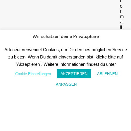
f
o
r
m
a
ti
o
Wir schätzen deine Privatsphäre
n
e
n
Arteneur verwendet Cookies, um Dir den bestmöglichen Service
h
zu bieten. Wenn Du damit einverstanden bist, klicke bitte auf
i
e
"Akzeptieren". Weitere Informationen findest du unter
r
Cookie Einstellungen
AKZEPTIEREN
ABLEHNEN
Date
ANPASSEN
☝️
Wunschzettel
Mein Konto
WICHTIG:
Im
Anschluss
erhältst
du
eine E-
Mail
mit