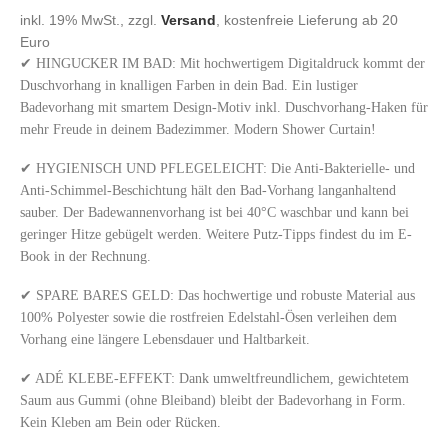
inkl. 19% MwSt., zzgl.
Versand
, kostenfreie Lieferung ab 20
Euro
✔ HINGUCKER IM BAD: Mit hochwertigem Digitaldruck kommt der
Duschvorhang in knalligen Farben in dein Bad. Ein lustiger
Badevorhang mit smartem Design-Motiv inkl. Duschvorhang-Haken für
mehr Freude in deinem Badezimmer. Modern Shower Curtain!
✔ HYGIENISCH UND PFLEGELEICHT: Die Anti-Bakterielle- und
Anti-Schimmel-Beschichtung hält den Bad-Vorhang langanhaltend
sauber. Der Badewannenvorhang ist bei 40°C waschbar und kann bei
geringer Hitze gebügelt werden. Weitere Putz-Tipps findest du im E-
Book in der Rechnung.
✔ SPARE BARES GELD: Das hochwertige und robuste Material aus
100% Polyester sowie die rostfreien Edelstahl-Ösen verleihen dem
Vorhang eine längere Lebensdauer und Haltbarkeit.
✔ ADÉ KLEBE-EFFEKT: Dank umweltfreundlichem, gewichtetem
Saum aus Gummi (ohne Bleiband) bleibt der Badevorhang in Form.
Kein Kleben am Bein oder Rücken.