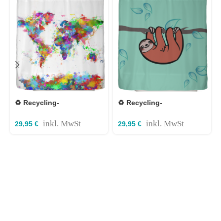
♻️ Recycling-
♻️ Recycling-
Duschvorhang Weltkarte
Duschvorhang Faultier
180x200cm
180x200cm
inkl. MwSt
inkl. MwSt
29,95
€
29,95
€