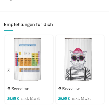
Empfehlungen für dich
♻️ Recycling-
♻️ Recycling-
Duschvorhang
Duschvorhang Hipster
Periodensystem Deutsch
Katze Berlin 120×200 cm
inkl. MwSt
inkl. MwSt
29,95
€
29,95
€
120×200 cm