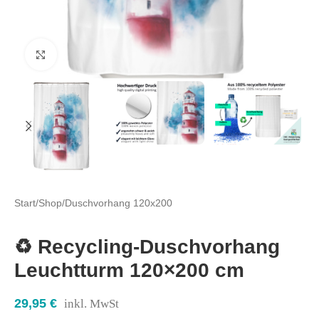
Click to enlarge
Start
/
Shop
/
Duschvorhang 120x200
♻️ Recycling-Duschvorhang
Leuchtturm 120×200 cm
29,95
€
inkl. MwSt