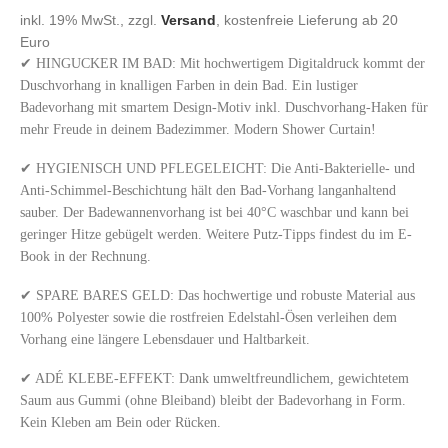
inkl. 19% MwSt., zzgl.
Versand
, kostenfreie Lieferung ab 20
Euro
✔ HINGUCKER IM BAD: Mit hochwertigem Digitaldruck kommt der
Duschvorhang in knalligen Farben in dein Bad. Ein lustiger
Badevorhang mit smartem Design-Motiv inkl. Duschvorhang-Haken für
mehr Freude in deinem Badezimmer. Modern Shower Curtain!
✔ HYGIENISCH UND PFLEGELEICHT: Die Anti-Bakterielle- und
Anti-Schimmel-Beschichtung hält den Bad-Vorhang langanhaltend
sauber. Der Badewannenvorhang ist bei 40°C waschbar und kann bei
geringer Hitze gebügelt werden. Weitere Putz-Tipps findest du im E-
Book in der Rechnung.
✔ SPARE BARES GELD: Das hochwertige und robuste Material aus
100% Polyester sowie die rostfreien Edelstahl-Ösen verleihen dem
Vorhang eine längere Lebensdauer und Haltbarkeit.
✔ ADÉ KLEBE-EFFEKT: Dank umweltfreundlichem, gewichtetem
Saum aus Gummi (ohne Bleiband) bleibt der Badevorhang in Form.
Kein Kleben am Bein oder Rücken.