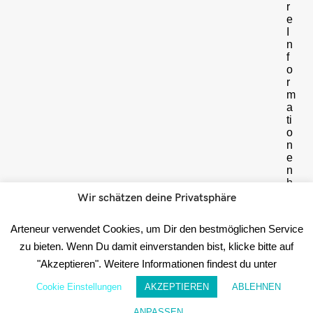
r
e
I
n
f
o
r
m
a
ti
o
n
e
n
h
i
Wir schätzen deine Privatsphäre
e
r
Arteneur verwendet Cookies, um Dir den bestmöglichen Service
Date
zu bieten. Wenn Du damit einverstanden bist, klicke bitte auf
"Akzeptieren". Weitere Informationen findest du unter
☝️
WICHTIG:
Cookie Einstellungen
AKZEPTIEREN
ABLEHNEN
Im
Anschluss
ANPASSEN