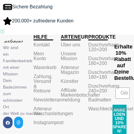
Sichere Bezahlung
200.000+ zufriedene Kunden
HILFE
ARTENEUR
PRODUKTE
Kontakt
Über uns
Duschvorhang
Erhalte
Wir sind
120×200
10%
Mein
Unsere
ein
Konto
Mission
Duschvorhang
Rabatt
Familienbetrieb
180×200
auf
mit einer
Warenkorb
Arteneur
Deine
Magazin
Duschvorhang
MIssion:
Zahlung,
180×180
Bestell
Dein
Versand
Künstler
&
Duschvorhang
Badezimmer
Affiliate
Retoure
240×200
zum
Markenbotschafter
Newsletteranmeldung
Badmatten
schönsten
Ort
Arteneur
Waschbeckenstöpsel
ANME
der Welt zu machen.
Waschanleitungen
LDEN
UND
Instagrampost
10%
SPARE
N!