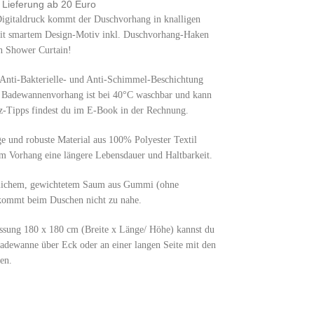
e Lieferung ab 20 Euro
taldruck kommt der Duschvorhang in knalligen
mit smartem Design-Motiv inkl. Duschvorhang-Haken
n Shower Curtain!
Bakterielle- und Anti-Schimmel-Beschichtung
r Badewannenvorhang ist bei 40°C waschbar und kann
tz-Tipps findest du im E-Book in der Rechnung.
 robuste Material aus 100% Polyester Textil
em Vorhang eine längere Lebensdauer und Haltbarkeit.
chem, gewichtetem Saum aus Gummi (ohne
 kommt beim Duschen nicht zu nahe.
g 180 x 180 cm (Breite x Länge/ Höhe) kannst du
adewanne über Eck oder an einer langen Seite mit den
en.