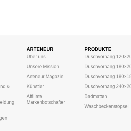
ARTENEUR
PRODUKTE
Über uns
Duschvorhang 120×2
Unsere Mission
Duschvorhang 180×2
Arteneur Magazin
Duschvorhang 180×1
and &
Künstler
Duschvorhang 240×2
Affiliate
Badmatten
meldung
Markenbotschafter
Waschbeckenstöpsel
ngen