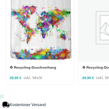
♻️ Recycling-Duschvorhang
♻️ Recycling-D
Weltkarte 180x180cm
Pusteblume 180
inkl. MwSt
inkl. 
29,95
€
29,95
€
Kostenloser Versand