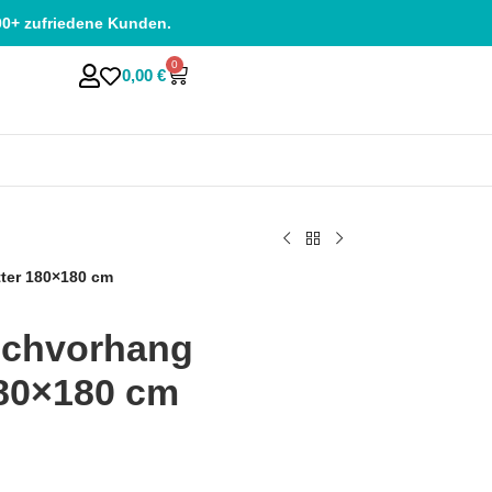
00+ zufriedene Kunden.
0
0,00
€
ter 180×180 cm
schvorhang
180×180 cm