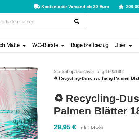
Kostenloser Versand ab 20 Euro
200.0
ch Matte
WC-Bürste
Bügelbrettbezug
Über
Start
/
Shop
/
Duschvorhang 180x180
/
♻️ Recycling-Duschvorhang Palmen Blät
♻️ Recycling-Du
Palmen Blätter 
29,95
€
inkl. MwSt