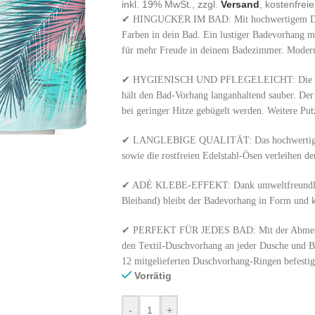
inkl. 19% MwSt., zzgl.
Versand
, kostenfrei
✔ HINGUCKER IM BAD: Mit hochwertigem Digi
Farben in dein Bad. Ein lustiger Badevorhang 
für mehr Freude in deinem Badezimmer. Moder
✔ HYGIENISCH UND PFLEGELEICHT: Die Anti-
hält den Bad-Vorhang langanhaltend sauber. De
bei geringer Hitze gebügelt werden. Weitere Pu
✔ LANGLEBIGE QUALITÄT: Das hochwertige und
sowie die rostfreien Edelstahl-Ösen verleihen d
✔ ADÉ KLEBE-EFFEKT: Dank umweltfreundli
Bleiband) bleibt der Badevorhang in Form und
✔ PERFEKT FÜR JEDES BAD: Mit der Abmessun
den Textil-Duschvorhang an jeder Dusche und B
12 mitgelieferten Duschvorhang-Ringen befestig
Vorrätig
-
+