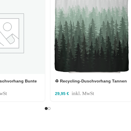
uschvorhang Bunte
♻️ Recycling-Duschvorhang Tannen
×180 cm
Wald 180×180 cm
MwSt
inkl. MwSt
29,95
€