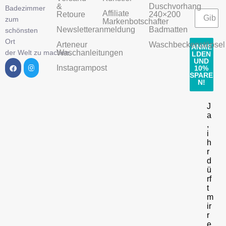
&
Duschvorhang
Badezimmer
Affiliate
Retoure
240×200
zum
Markenbotschafter
Newsletteranmeldung
Badmatten
schönsten
Ort
Arteneur
Waschbeckenstöpsel
ANME
der Welt zu machen.
Waschanleitungen
LDEN
UND
Instagrampost
10%
SPARE
N!
J
a
,
i
h
r
d
ü
rf
t
m
ir
r
e