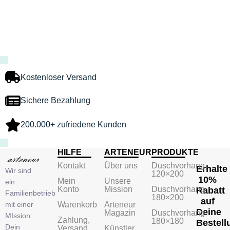
Kostenloser Versand
Sichere Bezahlung
200.000+ zufriedene Kunden
HILFE
ARTENEUR
PRODUKTE
Kontakt
Über uns
Duschvorhang
Erhalte
Wir sind
120×200
10%
Mein
Unsere
ein
Konto
Mission
Duschvorhang
Rabatt
Familienbetrieb
180×200
auf
mit einer
Warenkorb
Arteneur
Deine
Magazin
Duschvorhang
MIssion:
Zahlung,
180×180
Bestell
Dein
Versand
Künstler