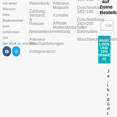
auf
mit einer
Warenkorb
Arteneur
Deine
Magazin
Duschvorhang
MIssion:
Zahlung,
180×180
Bestell
Dein
Versand
Künstler
&
Duschvorhang
Badezimmer
Affiliate
Retoure
240×200
zum
Markenbotschafter
Newsletteranmeldung
Badmatten
schönsten
Ort
Arteneur
Waschbeckenstöpsel
ANME
der Welt zu machen.
Waschanleitungen
LDEN
UND
Instagrampost
10%
SPARE
N!
J
a
,
i
h
r
d
ü
rf
t