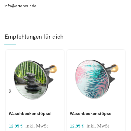
info@arteneur.de
Empfehlungen für dich
Waschbeckenstöpsel
Waschbeckenstöpsel
Bambus Spa 40mm
Palmenblätter 40mm
Durchmesser
Durchmesser
inkl. MwSt
inkl. MwSt
12,95
€
12,95
€