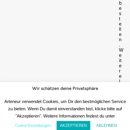
b
e
s
t
e
ll
e
n
.
W
e
it
e
r
e
I
n
Wir schätzen deine Privatsphäre
f
o
Arteneur verwendet Cookies, um Dir den bestmöglichen Service
r
m
zu bieten. Wenn Du damit einverstanden bist, klicke bitte auf
a
"Akzeptieren". Weitere Informationen findest du unter
ti
o
Cookie Einstellungen
AKZEPTIEREN
ABLEHNEN
n