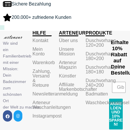
Sichere Bezahlung
200.000+ zufriedene Kunden
HILFE
ARTENEUR
PRODUKTE
Kontakt
Über uns
Duschvorhang
Erhalte
Wir sind
120×200
10%
Mein
Unsere
ein
Konto
Mission
Duschvorhang
Rabatt
Familienbetrieb
180×200
auf
mit einer
Warenkorb
Arteneur
Deine
Magazin
Duschvorhang
MIssion:
Zahlung,
180×180
Bestell
Dein
Versand
Künstler
&
Duschvorhang
Badezimmer
Affiliate
Retoure
240×200
zum
Markenbotschafter
Newsletteranmeldung
Badmatten
schönsten
Ort
Arteneur
Waschbeckenstöpsel
ANME
der Welt zu machen.
Waschanleitungen
LDEN
UND
Instagrampost
10%
SPARE
N!