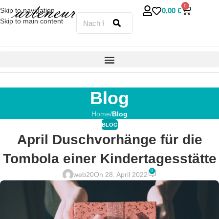
0
0,00
€
Skip to navigation
Skip to main content
Blog
Home
/
Blog
BLOG
April Duschvorhänge für die
Tombola einer Kindertagesstätte
0
web20
On 28. April 2022