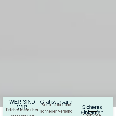
WER SIND
Gratisversand
Kostenloser und
WIR
Sicheres
Erfahre mehr über
schneller Versand
Einkaufen
Shopvote