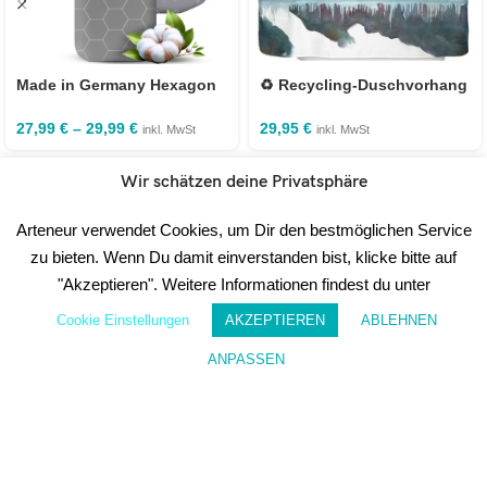
Made in Germany Hexagon
♻️ Recycling-Duschvorhang
Bügelbrettbezug für
Japan 180×200 cm
Dampfbügeleisen mit
27,99
€
–
29,99
€
29,95
€
inkl. MwSt
inkl. MwSt
Gummi Kordelzug
Wir schätzen deine Privatsphäre
Arteneur verwendet Cookies, um Dir den bestmöglichen Service
zu bieten. Wenn Du damit einverstanden bist, klicke bitte auf
AUSGEWÄHLTE
PRODUKTE
"Akzeptieren". Weitere Informationen findest du unter
Cookie Einstellungen
AKZEPTIEREN
ABLEHNEN
ANPASSEN
Wunschzettel
Mein Konto