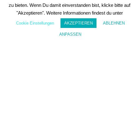
z
zu bieten. Wenn Du damit einverstanden bist, klicke bitte auf
e
it
"Akzeptieren". Weitere Informationen findest du unter
a
b
Cookie Einstellungen
AKZEPTIEREN
ABLEHNEN
b
e
ANPASSEN
Wunschzettel
Mein Konto
s
t
e
ll
e
n
.
W
e
it
e
r
e
I
n
f
o
r