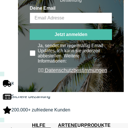
Bestellung
Deine Email
Jetzt anmelden
Ja, sendet mir regelmäßig Email
Updates. Ich kann sie jederzeit
abbestellen. Weitere
Informationen:
Datenschutzbestimmungen
👉🏻
Kostenloser Versand
Sichere Bezahlung
200.000+ zufriedene Kunden
HILFE
ARTENEUR
PRODUKTE