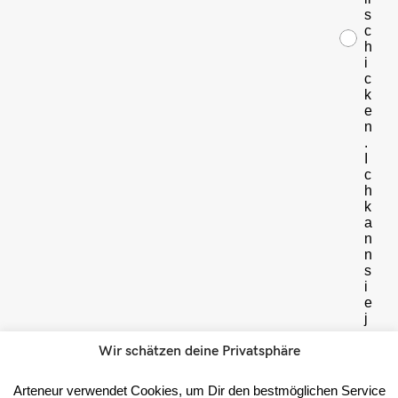
s
c
h
i
c
k
e
n
.
I
c
h
k
a
n
n
s
i
e
j
e
d
Wir schätzen deine Privatsphäre
e
r
Arteneur verwendet Cookies, um Dir den bestmöglichen Service