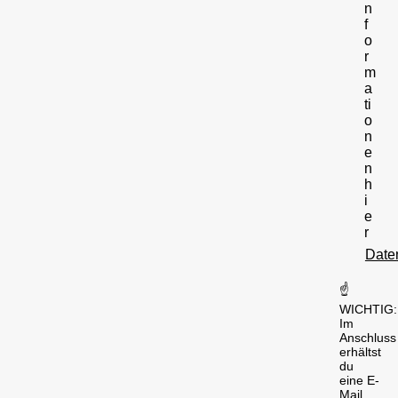
n
f
o
r
m
a
ti
o
n
e
n
h
i
e
r
Date
☝️
WICHTIG:
Im
Anschluss
erhältst
du
eine E-
Mail