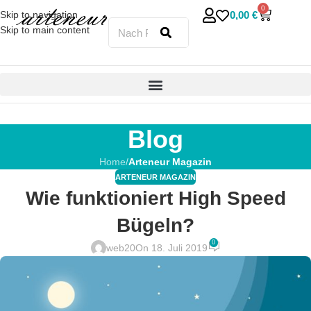
0
0,00
€
Skip to navigation
Skip to main content
Blog
Home
/
Arteneur Magazin
ARTENEUR MAGAZIN
Wie funktioniert High Speed
Bügeln?
0
web20
On 18. Juli 2019