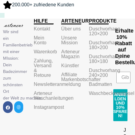
200.000+ zufriedene Kunden
HILFE
ARTENEUR
PRODUKTE
Kontakt
Über uns
Duschvorhang
Erhalte
Wir sind
120×200
10%
Mein
Unsere
ein
Konto
Mission
Duschvorhang
Rabatt
Familienbetrieb
180×200
auf
mit einer
Warenkorb
Arteneur
Deine
Magazin
Duschvorhang
MIssion:
Zahlung,
180×180
Bestell
Dein
Versand
Künstler
&
Duschvorhang
Badezimmer
Affiliate
Retoure
240×200
zum
Markenbotschafter
Newsletteranmeldung
Badmatten
schönsten
Ort
Arteneur
Waschbeckenstöpsel
ANME
der Welt zu machen.
Waschanleitungen
LDEN
UND
Instagrampost
10%
SPARE
N!
J